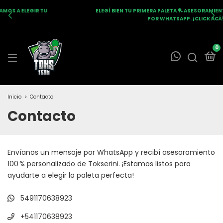
ELEGÍ BIEN TU PRIMERA PALETA 🏓 ASESORAMIENTO PERSONALIZADO
POR WHATSAPP. ¡CLICK ACÁ!
0
Inicio
>
Contacto
Contacto
Envíanos un mensaje por WhatsApp y recibí asesoramiento
100 % personalizado de Tokserini. ¡Estamos listos para
ayudarte a elegir la paleta perfecta!
5491170638923
+541170638923