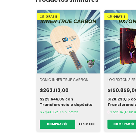
GRATIS
GRATIS
DONIC INNER TRUE CARBON
LOKI RXTON 3 P
$263.113,00
$150.859,0
$223.646,05
con
$128.230,15
c
Transferencia o depósito
Transferenci
6
x
$43.852,17
sin interés
6
x
$25.143,17
sin 
1
en stock