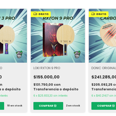
GRATIS
GRATIS
RO
LOKI RXTON 9 PRO
DONIC ORIGINA
0
$155.000,00
$241.285,0
on
$131.750,00
con
$205.092,25
c
a o depósito
Transferencia o depósito
Transferencia
interés
6
x
$25.833,33
sin interés
6
x
$40.214,17
sin i
10
en stock
2
en stock