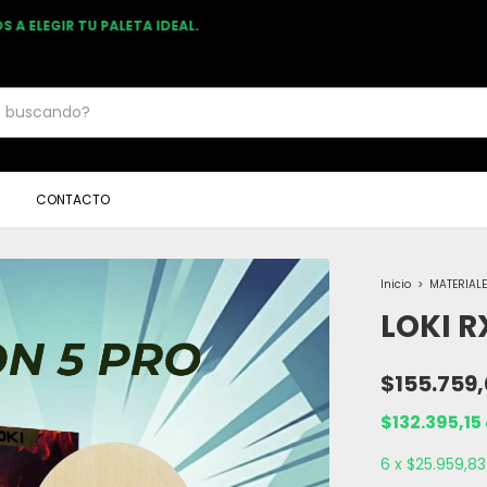
U PRIMERA PALETA 🏓 ASESORAMIENTO PERSONALIZADO POR WHATSAPP
CONTACTO
Inicio
>
MATERIAL
LOKI R
$155.759
$132.395,15
6
x
$25.959,83