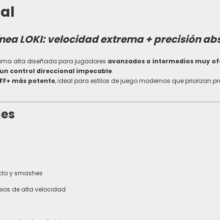
al
ínea LOKI: velocidad extrema + precisión ab
ama alta diseñada para jugadores
avanzados o intermedios muy of
 un control direccional impecable
.
FF+ más potente
, ideal para estilos de juego modernos que priorizan p
les
ecto y smashes
ios de alta velocidad