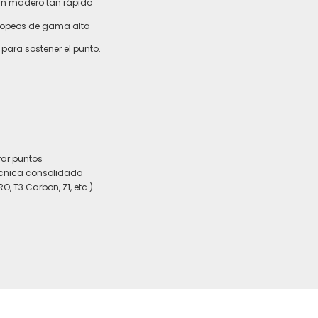
 un madero tan rápido
ropeos de gama alta
o para sostener el punto.
rar puntos
técnica consolidada
 T3 Carbon, Z1, etc.)