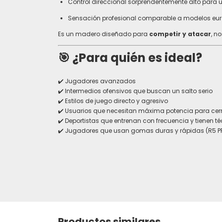
Control direccional sorprendentemente alto para
Sensación profesional comparable a modelos eu
Es un madero diseñado para
competir y atacar
, n
🎯
¿Para quién es ideal?
✔️ Jugadores avanzados
✔️ Intermedios ofensivos que buscan un salto serio
✔️ Estilos de juego directo y agresivo
✔️ Usuarios que necesitan máxima potencia para cer
✔️ Deportistas que entrenan con frecuencia y tienen 
✔️ Jugadores que usan gomas duras y rápidas (R5 PRO,
Productos similares