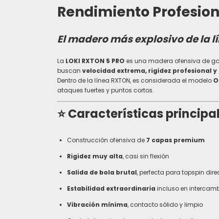
Rendimiento Profesion
El madero más explosivo de la l
La
LOKI RXTON 5 PRO
es una madera ofensiva de g
buscan
velocidad extrema, rigidez profesional y
Dentro de la línea RXTON, es considerada el modelo
O
ataques fuertes y puntos cortos.
⭐
Características principa
Construcción ofensiva de
7 capas premium
Rigidez muy alta
, casi sin flexión
Salida de bola brutal
, perfecta para topspin dir
Estabilidad extraordinaria
incluso en intercamb
Vibración mínima
, contacto sólido y limpio