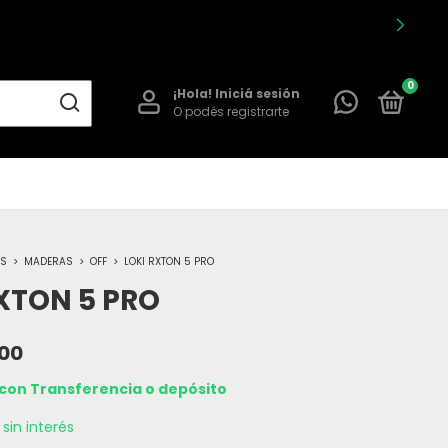
. ¡CLICK ACÁ!
0
¡Hola!
Iniciá sesión
O podés registrarte
ES
>
MADERAS
>
OFF
>
LOKI RXTON 5 PRO
XTON 5 PRO
,00
con
Transferencia o depósito
sin interés