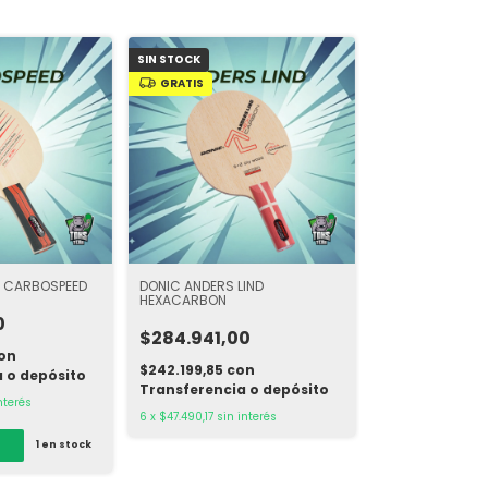
SIN STOCK
GRATIS
L CARBOSPEED
DONIC ANDERS LIND
HEXACARBON
0
$284.941,00
on
$242.199,85
con
 o depósito
Transferencia o depósito
nterés
6
x
$47.490,17
sin interés
1
en stock