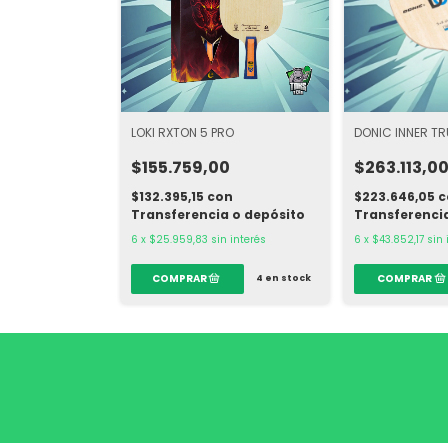
LOKI RXTON 5 PRO
DONIC INNER T
$155.759,00
$263.113,0
$132.395,15
con
$223.646,05
c
Transferencia o depósito
Transferenci
6
x
$25.959,83
sin interés
6
x
$43.852,17
sin 
4
en stock