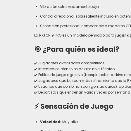
Vibración extremadamente baja
Control direccional sobresaliente incluso en pot
Sensación profesional comparable a maderos OF
La RXTON 9 PRO es un madero pensado para
jugar ag
🎯
¿Para quién es ideal?
✔️ Jugadores avanzados competitivos
✔️ Intermedios ofensivos de alto nivel técnico
✔️ Estilos de juego agresivo (topspin potente, drive di
✔️ Jugadores que buscan más refinamiento que la R
✔️ Usuarios que combinan con gomas duras/rápidas (R
✔️ Deportistas que entrenan varias veces por semana
⚡
Sensación de Juego
Velocidad:
Muy alta