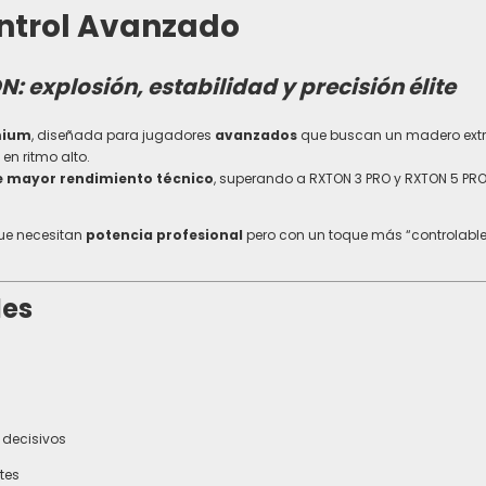
ntrol Avanzado
: explosión, estabilidad y precisión élite
mium
, diseñada para jugadores
avanzados
que buscan un madero ex
en ritmo alto.
e mayor rendimiento técnico
, superando a RXTON 3 PRO y RXTON 5 PRO
ue necesitan
potencia profesional
pero con un toque más “controlable
les
 decisivos
rtes