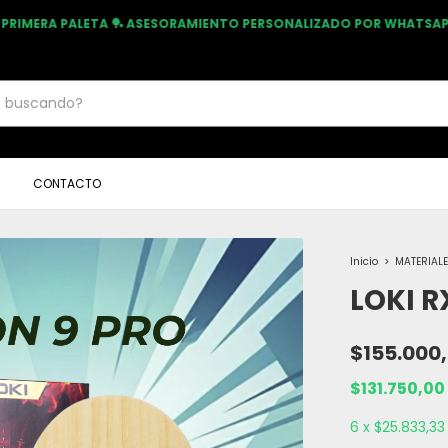
U PRIMERA PALETA 🏓 ASESORAMIENTO PERSONALIZADO POR WHATSAPP
CONTACTO
Inicio
>
MATERIAL
LOKI R
$155.000
$131.750,00
6
x
$25.833,33