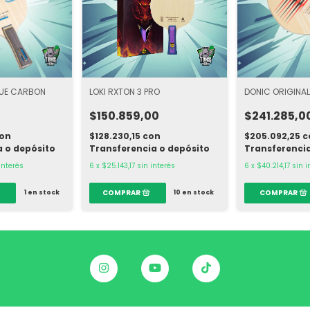
RUE CARBON
LOKI RXTON 3 PRO
DONIC ORIGINA
0
$150.859,00
$241.285,0
on
$128.230,15
con
$205.092,25
c
a o depósito
Transferencia o depósito
Transferencia
interés
6
x
$25.143,17
sin interés
6
x
$40.214,17
sin i
1
en stock
10
en stock