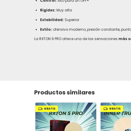
Control:
Alto para un OFF+
Rigidez:
Muy alta
Estabilidad:
Superior
Estilo:
ofensivo moderno, presión constante, puntos
La RXTON 9 PRO ofrece una de las sensaciones
más só
Productos similares
GRATIS
GRATIS