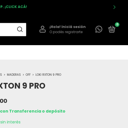
. ¡CLICK ACÁ!
0
¡Hola!
Iniciá sesión
O podés registrarte
ES
>
MADERAS
>
OFF
>
LOKI RXTON 9 PRO
XTON 9 PRO
,00
con
Transferencia o depósito
sin interés