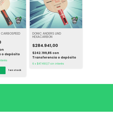
L CARBOSPEED
DONIC ANDERS LIND
HEXACARBON
0
$284.941,00
on
$242.199,85
con
 o depósito
Transferencia o depósito
nterés
6
x
$47.490,17
sin interés
1
en stock