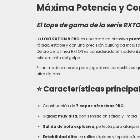
Máxima Potencia y Co
El tope de gama de la serie RXTON
La
LOKI RXTON 9 PRO
es una madera ofensiva
pre
rápido, estable y con una precisión quirúrgica incluso 
Dentro de la línea RXTON es considerada el modelo
d
refinamiento del golpe.
Es un madero creado para jugadores competitivos q
ultra rígidos.
⭐
Características principa
Construcción de
7 capas ofensivas PRO
Rigidez
muy alta
, con sensación sólida y limpia
Salida de bola explosiva
, perfecta para ataques
Estabilidad élite
en rallies rápidos y topspins fue