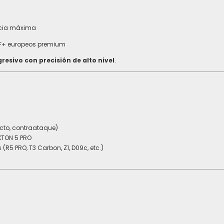
encia máxima
F+ europeos premium
resivo con precisión de alto nivel
.
recto, contraataque)
XTON 5 PRO
5 PRO, T3 Carbon, Z1, D09c, etc.)